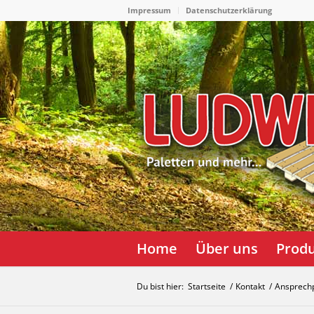
Impressum
Datenschutzerklärung
Home
Über uns
Prod
Du bist hier:
Startseite
/
Kontakt
/
Ansprech