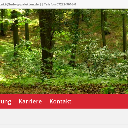
takt@ludwig-paletten.de || Telefon 07223-9616-0
erung
Karriere
Kontakt