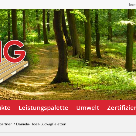
kon
ukte
Leistungspalette
Umwelt
Zertifizi
partner
/
Daniela-Hoell-LudwigPaletten