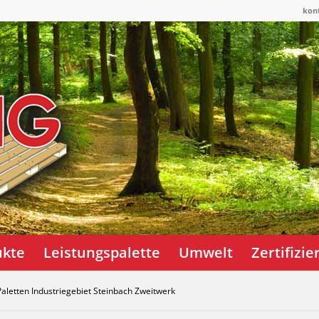
kon
ukte
Leistungspalette
Umwelt
Zertifizi
aletten Industriegebiet Steinbach Zweitwerk