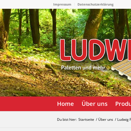
Impressum
Datenschutzerklärung
Home
Über uns
Prod
Du bist hier:
Startseite
/
Über uns
/
Ludwig P