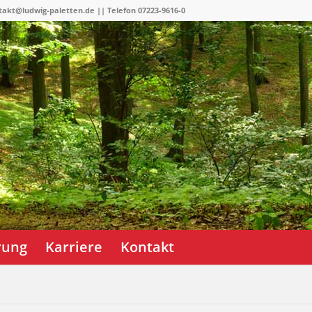
takt@ludwig-paletten.de || Telefon 07223-9616-0
erung
Karriere
Kontakt