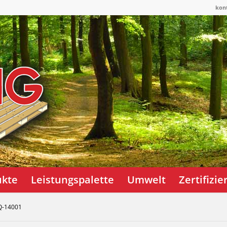
kon
ukte
Leistungspalette
Umwelt
Zertifizi
Q-14001