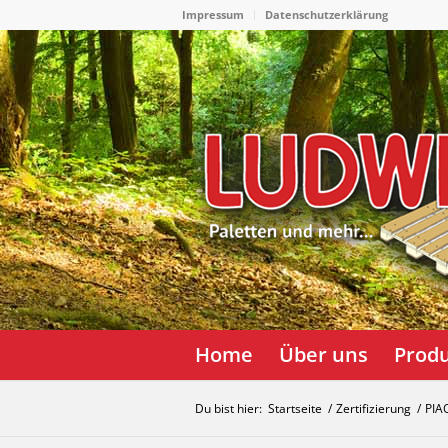
Impressum
Datenschutzerklärung
Home
Über uns
Prod
Du bist hier:
Startseite
/
Zertifizierung
/
PIA