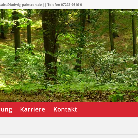
takt@ludwig-paletten.de || Telefon 07223-9616-0
erung
Karriere
Kontakt