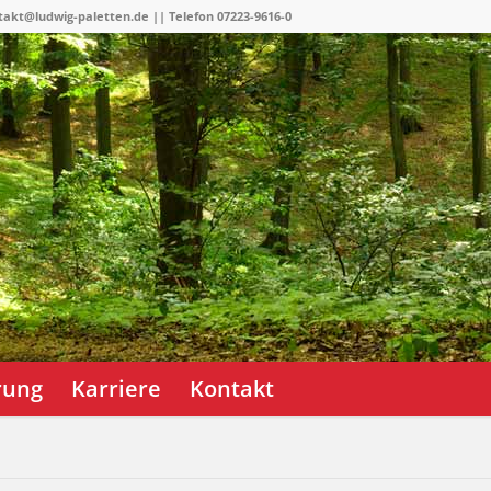
takt@ludwig-paletten.de || Telefon 07223-9616-0
erung
Karriere
Kontakt