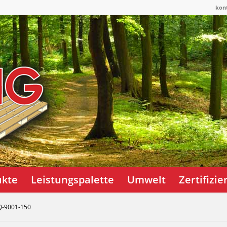
kon
ukte
Leistungspalette
Umwelt
Zertifizi
Q-9001-150