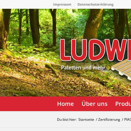
Impressum
Datenschutzerklärung
Home
Über uns
Prod
Du bist hier:
Startseite
/
Zertifizierung
/
PIA