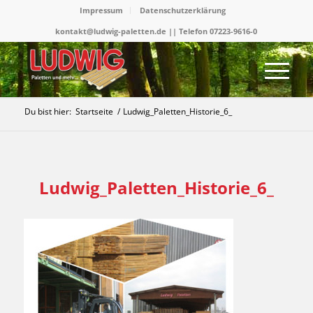
Impressum
Datenschutzerklärung
kontakt@ludwig-paletten.de || Telefon 07223-9616-0
Du bist hier:
Startseite
/
Ludwig_Paletten_Historie_6_
Ludwig_Paletten_Historie_6_