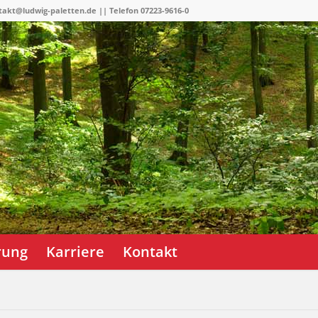
takt@ludwig-paletten.de || Telefon 07223-9616-0
erung
Karriere
Kontakt