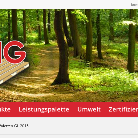
kon
ukte
Leistungspalette
Umwelt
Zertifizi
Paletten-GL-2015