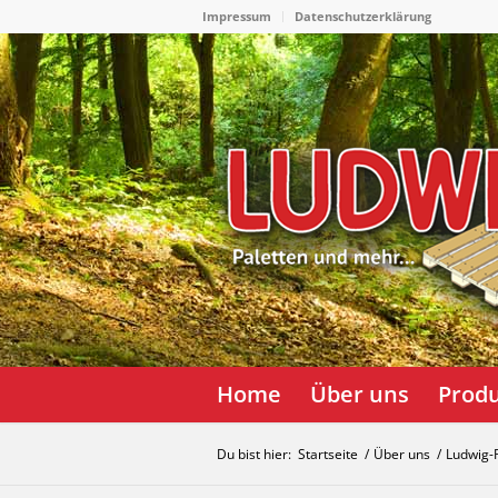
Impressum
Datenschutzerklärung
Home
Über uns
Prod
Du bist hier:
Startseite
/
Über uns
/
Ludwig-